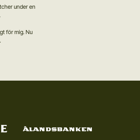
atcher under en
.
igt för mig. Nu
.