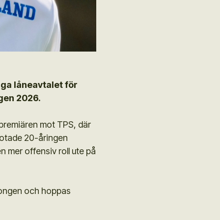
a låneavtalet för
ngen 2026.
gspremiären mot TPS, där
fotade 20-åringen
n mer offensiv roll ute på
säsongen och hoppas