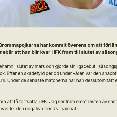
Brommapojkarna har kommit överens om att förläng
ebär att han blir kvar i IFK fram till slutet av säso
riehamn i slutet av mars och gjorde sin ligadebut i säson
k. Efter en skadefylld period under våren var den snabb
av juni. Under de senaste matcherna har han dessutom fått e
 bra att få fortsätta i IFK. Jag ser fram emot resten av 
vi vänder den negativa trend vi hamnat i.