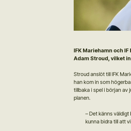
IFK Mariehamn och IF 
Adam Stroud, vilket inn
Stroud anslöt till IFK Ma
han kom in som högerbac
tillbaka i spel i början 
planen.
– Det känns väldigt
kunna bidra till att 