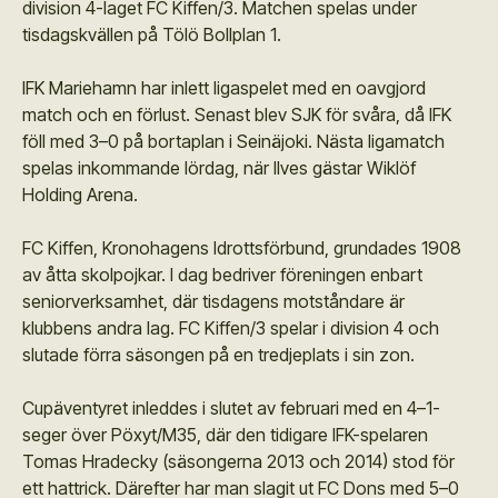
division 4-laget FC Kiffen/3. Matchen spelas under
tisdagskvällen på Tölö Bollplan 1.
IFK Mariehamn har inlett ligaspelet med en oavgjord
match och en förlust. Senast blev SJK för svåra, då IFK
föll med 3–0 på bortaplan i Seinäjoki. Nästa ligamatch
spelas inkommande lördag, när Ilves gästar Wiklöf
Holding Arena.
FC Kiffen, Kronohagens Idrottsförbund, grundades 1908
av åtta skolpojkar. I dag bedriver föreningen enbart
seniorverksamhet, där tisdagens motståndare är
klubbens andra lag. FC Kiffen/3 spelar i division 4 och
slutade förra säsongen på en tredjeplats i sin zon.
Cupäventyret inleddes i slutet av februari med en 4–1-
seger över Pöxyt/M35, där den tidigare IFK-spelaren
Tomas Hradecky (säsongerna 2013 och 2014) stod för
ett hattrick. Därefter har man slagit ut FC Dons med 5–0