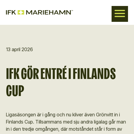
Hoppa
till
huvudinnehåll
13 april 2026
IFK GÖR ENTRÉ I FINLANDS
CUP
Ligasäsongen är i gång och nu kliver även Grönvitt in i
Finlands Cup. Tillsammans med sju andra ligalag går man
in i den tredje omgången, där motståndet står i form av