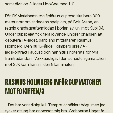
samt division 3-laget HooGee med 1–0.
För IFK Mariehamn tog fjolårets cupresa slut bara 300
meter norr om tisdagens spelplats, på Bolt Arena, en
regnig onsdagseftermiddag i början av juni mot Klubi 04.
Under cupspelet fick flera lovande juniorer chansen att
debutera i A-laget, däribland mittfältaren Rasmus
Holmberg. Den nu 16-årige Holmberg skrev A-
lagskontrakt i augusti och har hittills noterats för fyra
framträdanden i Veikkausliiga. I den senaste ligamatchen
mot SJK kom han in i den 81:a minuten.
RASMUS HOLMBERG INFÖR CUPMATCHEN
MOT FC KIFFEN/3
– Det har varit riktigt kul. Tempot är såklart högt, men jag
tycker att jag har anpassat mig bra. Grabbarna i laget är