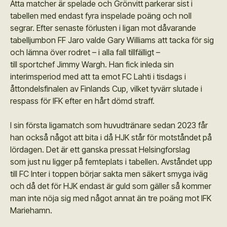
Åtta matcher är spelade och Grönvitt parkerar sist i
tabellen med endast fyra inspelade poäng och noll
segrar. Efter senaste förlusten i ligan mot dåvarande
tabelljumbon FF Jaro valde Gary Williams att tacka för sig
och lämna över rodret – i alla fall tillfälligt –
till sportchef Jimmy Wargh. Han fick inleda sin
interimsperiod med att ta emot FC Lahti i tisdags i
åttondelsfinalen av Finlands Cup, vilket tyvärr slutade i
respass för IFK efter en hårt dömd straff.
I sin första ligamatch som huvudtränare sedan 2023 får
han också något att bita i då HJK står för motståndet på
lördagen. Det är ett ganska pressat Helsingforslag
som just nu ligger på femteplats i tabellen. Avståndet upp
till FC Inter i toppen börjar sakta men säkert smyga iväg
och då det för HJK endast är guld som gäller så kommer
man inte nöja sig med något annat än tre poäng mot IFK
Mariehamn.