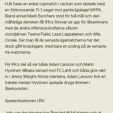
HJK hade en enkel cupmatch i veckan som slutade med
en förkrossande 11-1-seger mot gamla ligalaget MYPA.
Bland annat Mads Borchers stod för två mål och den
målfarliga dansken får IFK:s försvar se upp för tillsammans
med de andra offensiva krafterna såsom
storstjärnan Teemu Pukki, Lassi Lappalainen och Alfie
Ciciale. Ser man till de senaste ligamatcherna har det
dock gått knackigare, med bara en poäng på de senaste
tre matcherna.
För IFK:s del så var både Adam Larsson och Marlo
Hyvönen tillbaka senast mot FC Lahti och båda gick rakt
in i Jimmy Warghs första startelva. Adam Larsson fick en
halvlek medan Hyvönen spelade dryga timmen i
återkomsten.
Spelarsituationen i IFK:
Jelle van der Heyden har återvänt till full träning och är