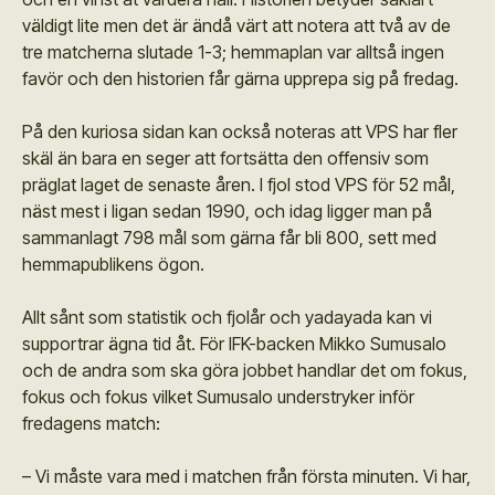
väldigt lite men det är ändå värt att notera att två av de
tre matcherna slutade 1-3; hemmaplan var alltså ingen
favör och den historien får gärna upprepa sig på fredag.
På den kuriosa sidan kan också noteras att VPS har fler
skäl än bara en seger att fortsätta den offensiv som
präglat laget de senaste åren. I fjol stod VPS för 52 mål,
näst mest i ligan sedan 1990, och idag ligger man på
sammanlagt 798 mål som gärna får bli 800, sett med
hemmapublikens ögon.
Allt sånt som statistik och fjolår och yadayada kan vi
supportrar ägna tid åt. För IFK-backen Mikko Sumusalo
och de andra som ska göra jobbet handlar det om fokus,
fokus och fokus vilket Sumusalo understryker inför
fredagens match:
– Vi måste vara med i matchen från första minuten. Vi har,