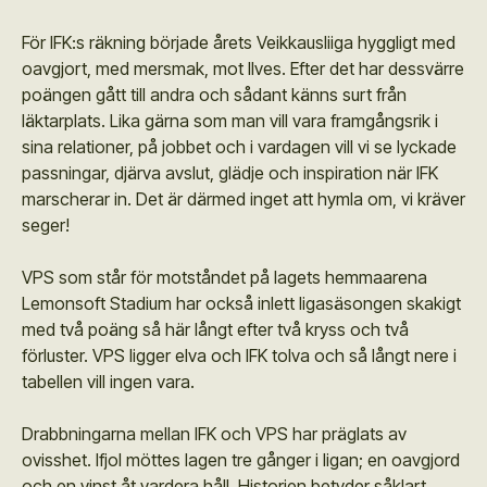
För IFK:s räkning började årets Veikkausliiga hyggligt med
oavgjort, med mersmak, mot Ilves. Efter det har dessvärre
poängen gått till andra och sådant känns surt från
läktarplats. Lika gärna som man vill vara framgångsrik i
sina relationer, på jobbet och i vardagen vill vi se lyckade
passningar, djärva avslut, glädje och inspiration när IFK
marscherar in. Det är därmed inget att hymla om, vi kräver
seger!
VPS som står för motståndet på lagets hemmaarena
Lemonsoft Stadium har också inlett ligasäsongen skakigt
med två poäng så här långt efter två kryss och två
förluster. VPS ligger elva och IFK tolva och så långt nere i
tabellen vill ingen vara.
Drabbningarna mellan IFK och VPS har präglats av
ovisshet. Ifjol möttes lagen tre gånger i ligan; en oavgjord
och en vinst åt vardera håll. Historien betyder såklart