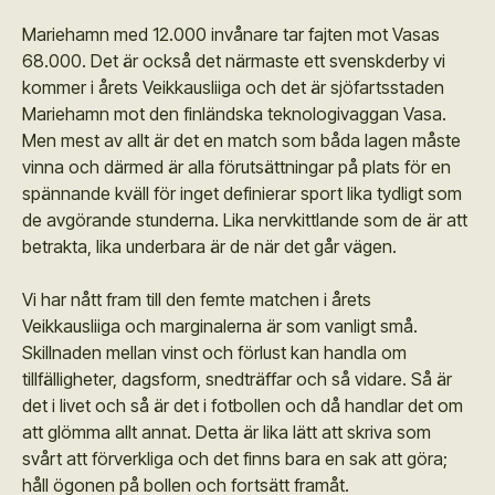
Mariehamn med 12.000 invånare tar fajten mot Vasas
68.000. Det är också det närmaste ett svenskderby vi
kommer i årets Veikkausliiga och det är sjöfartsstaden
Mariehamn mot den finländska teknologivaggan Vasa.
Men mest av allt är det en match som båda lagen måste
vinna och därmed är alla förutsättningar på plats för en
spännande kväll för inget definierar sport lika tydligt som
de avgörande stunderna. Lika nervkittlande som de är att
betrakta, lika underbara är de när det går vägen.
Vi har nått fram till den femte matchen i årets
Veikkausliiga och marginalerna är som vanligt små.
Skillnaden mellan vinst och förlust kan handla om
tillfälligheter, dagsform, snedträffar och så vidare. Så är
det i livet och så är det i fotbollen och då handlar det om
att glömma allt annat. Detta är lika lätt att skriva som
svårt att förverkliga och det finns bara en sak att göra;
håll ögonen på bollen och fortsätt framåt.