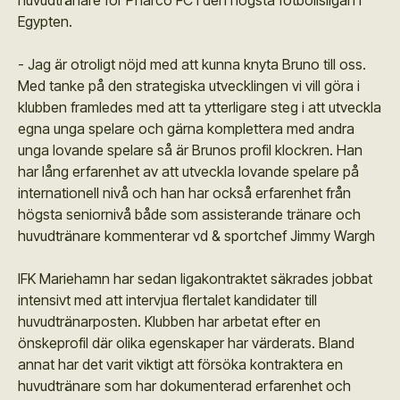
huvudtränare för Pharco FC i den högsta fotbollsligan i
Egypten.
- Jag är otroligt nöjd med att kunna knyta Bruno till oss.
Med tanke på den strategiska utvecklingen vi vill göra i
klubben framledes med att ta ytterligare steg i att utveckla
egna unga spelare och gärna komplettera med andra
unga lovande spelare så är Brunos profil klockren. Han
har lång erfarenhet av att utveckla lovande spelare på
internationell nivå och han har också erfarenhet från
högsta seniornivå både som assisterande tränare och
huvudtränare kommenterar vd & sportchef Jimmy Wargh
IFK Mariehamn har sedan ligakontraktet säkrades jobbat
intensivt med att intervjua flertalet kandidater till
huvudtränarposten. Klubben har arbetat efter en
önskeprofil där olika egenskaper har värderats. Bland
annat har det varit viktigt att försöka kontraktera en
huvudtränare som har dokumenterad erfarenhet och