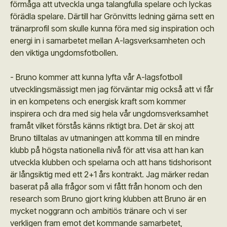
förmåga att utveckla unga talangfulla spelare och lyckas
förädla spelare. Därtill har Grönvitts ledning gärna sett en
tränarprofil som skulle kunna föra med sig inspiration och
energi in i samarbetet mellan A-lagsverksamheten och
den viktiga ungdomsfotbollen.
- Bruno kommer att kunna lyfta vår A-lagsfotboll
utvecklingsmässigt men jag förväntar mig också att vi får
in en kompetens och energisk kraft som kommer
inspirera och dra med sig hela vår ungdomsverksamhet
framåt vilket förstås känns riktigt bra. Det är skoj att
Bruno tilltalas av utmaningen att komma till en mindre
klubb på högsta nationella nivå för att visa att han kan
utveckla klubben och spelarna och att hans tidshorisont
är långsiktig med ett 2+1 års kontrakt. Jag märker redan
baserat på alla frågor som vi fått från honom och den
research som Bruno gjort kring klubben att Bruno är en
mycket noggrann och ambitiös tränare och vi ser
verkligen fram emot det kommande samarbetet,