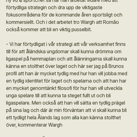
ny vd & sportchef så har han arbetat vidare med att
förtydliga strategin och dra upp de viktigaste
fokusområdena för de kommande åren sportsligt och
kommersiellt. Och i det arbetet tro Wargh att Romão
också kommer att bli en viktig pusselbit.
- Vi har förtydligat i vår strategi att vår verksamhet finns
till för att åländska ungdomar skall kunna drömma om
ligaspel på hemmaplan och att ålänningarna skall kunna
känna en stolthet över laget och här ser jag på Brunos
profil att han är mycket tydlig med hur han vill jobba med
en tydlig identitet för laget och spelarna och att han har
en mycket genomtänkt filosofi för hur han vill utveckla
unga spelare till att kunna ta steget fullt ut och bli
ligaspelare. Men också att han vill sätta en tydlig prägel
på sina lag och där är min förväntan att vi skall kunna bli
ett tydligt hela Ålands lag som alla kan känna stolthet
över, kommenterar Wargh