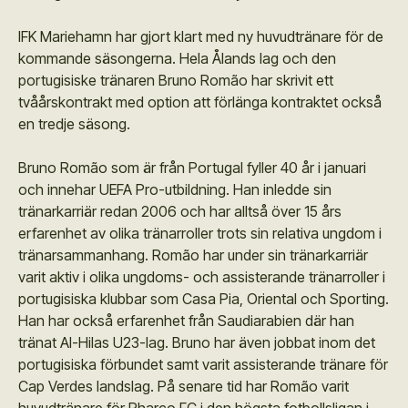
IFK Mariehamn har gjort klart med ny huvudtränare för de
kommande säsongerna. Hela Ålands lag och den
portugisiske tränaren Bruno Romão har skrivit ett
tvåårskontrakt med option att förlänga kontraktet också
en tredje säsong.
Bruno Romão som är från Portugal fyller 40 år i januari
och innehar UEFA Pro-utbildning. Han inledde sin
tränarkarriär redan 2006 och har alltså över 15 års
erfarenhet av olika tränarroller trots sin relativa ungdom i
tränarsammanhang. Romão har under sin tränarkarriär
varit aktiv i olika ungdoms- och assisterande tränarroller i
portugisiska klubbar som Casa Pia, Oriental och Sporting.
Han har också erfarenhet från Saudiarabien där han
tränat Al-Hilas U23-lag. Bruno har även jobbat inom det
portugisiska förbundet samt varit assisterande tränare för
Cap Verdes landslag. På senare tid har Romão varit