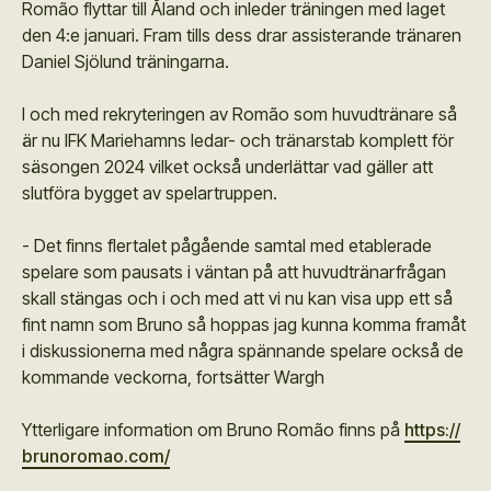
Romão flyttar till Åland och inleder träningen med laget
den 4:e januari. Fram tills dess drar assisterande tränaren
Daniel Sjölund träningarna.
I och med rekryteringen av Romão som huvudtränare så
är nu IFK Mariehamns ledar- och tränarstab komplett för
säsongen 2024 vilket också underlättar vad gäller att
slutföra bygget av spelartruppen.
- Det finns flertalet pågående samtal med etablerade
spelare som pausats i väntan på att huvudtränarfrågan
skall stängas och i och med att vi nu kan visa upp ett så
fint namn som Bruno så hoppas jag kunna komma framåt
i diskussionerna med några spännande spelare också de
kommande veckorna, fortsätter Wargh
Ytterligare information om Bruno Romão finns på
https://
brunoromao.com/