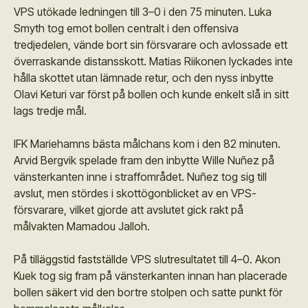
VPS utökade ledningen till 3–0 i den 75 minuten. Luka
Smyth tog emot bollen centralt i den offensiva
tredjedelen, vände bort sin försvarare och avlossade ett
överraskande distansskott. Matias Riikonen lyckades inte
hålla skottet utan lämnade retur, och den nyss inbytte
Olavi Keturi var först på bollen och kunde enkelt slå in sitt
lags tredje mål.
IFK Mariehamns bästa målchans kom i den 82 minuten.
Arvid Bergvik spelade fram den inbytte Wille Nuñez på
vänsterkanten inne i straffområdet. Nuñez tog sig till
avslut, men stördes i skottögonblicket av en VPS-
försvarare, vilket gjorde att avslutet gick rakt på
målvakten Mamadou Jalloh.
På tilläggstid fastställde VPS slutresultatet till 4–0. Akon
Kuek tog sig fram på vänsterkanten innan han placerade
bollen säkert vid den bortre stolpen och satte punkt för