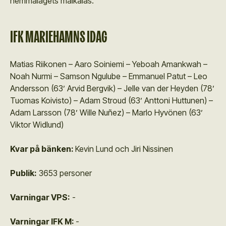
hemmalagets målkalas.
IFK MARIEHAMNS IDAG
Matias Riikonen – Aaro Soiniemi – Yeboah Amankwah –
Noah Nurmi – Samson Ngulube – Emmanuel Patut – Leo
Andersson (63’ Arvid Bergvik) – Jelle van der Heyden (78’
Tuomas Koivisto) – Adam Stroud (63’ Anttoni Huttunen) –
Adam Larsson (78’ Wille Nuñez) – Marlo Hyvönen (63’
Viktor Widlund)
Kvar på bänken:
Kevin Lund och Jiri Nissinen
Publik:
3653 personer
Varningar VPS:
-
Varningar IFK M:
-