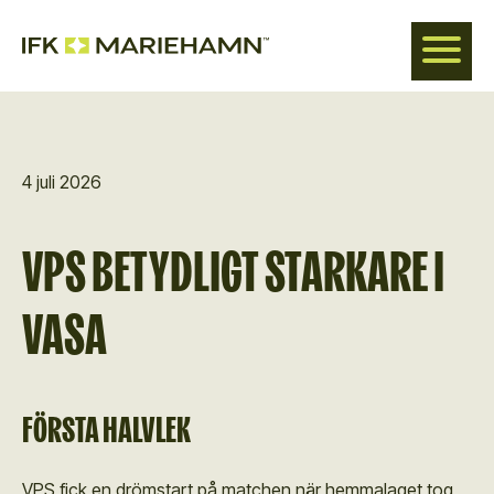
Hoppa
till
huvudinnehåll
4 juli 2026
VPS BETYDLIGT STARKARE I
VASA
FÖRSTA HALVLEK
VPS fick en drömstart på matchen när hemmalaget tog