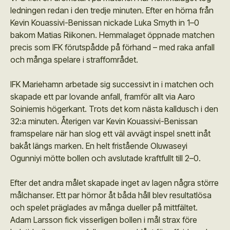
ledningen redan i den tredje minuten. Efter en hörna från
Kevin Kouassivi-Benissan nickade Luka Smyth in 1–0
bakom Matias Riikonen. Hemmalaget öppnade matchen
precis som IFK förutspådde på förhand – med raka anfall
och många spelare i straffområdet.
IFK Mariehamn arbetade sig successivt in i matchen och
skapade ett par lovande anfall, framför allt via Aaro
Soiniemis högerkant. Trots det kom nästa kalldusch i den
32:a minuten. Återigen var Kevin Kouassivi-Benissan
framspelare när han slog ett väl avvägt inspel snett inåt
bakåt längs marken. En helt fristående Oluwaseyi
Ogunniyi mötte bollen och avslutade kraftfullt till 2–0.
Efter det andra målet skapade inget av lagen några större
målchanser. Ett par hörnor åt båda håll blev resultatlösa
och spelet präglades av många dueller på mittfältet.
Adam Larsson fick visserligen bollen i mål strax före