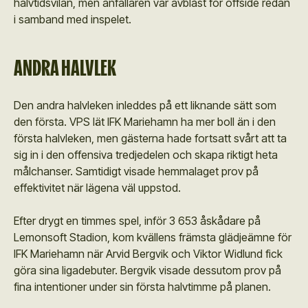
halvtidsvilan, men anfallaren var avblåst för offside redan
i samband med inspelet.
ANDRA HALVLEK
Den andra halvleken inleddes på ett liknande sätt som
den första. VPS lät IFK Mariehamn ha mer boll än i den
första halvleken, men gästerna hade fortsatt svårt att ta
sig in i den offensiva tredjedelen och skapa riktigt heta
målchanser. Samtidigt visade hemmalaget prov på
effektivitet när lägena väl uppstod.
Efter drygt en timmes spel, inför 3 653 åskådare på
Lemonsoft Stadion, kom kvällens främsta glädjeämne för
IFK Mariehamn när Arvid Bergvik och Viktor Widlund fick
göra sina ligadebuter. Bergvik visade dessutom prov på
fina intentioner under sin första halvtimme på planen.